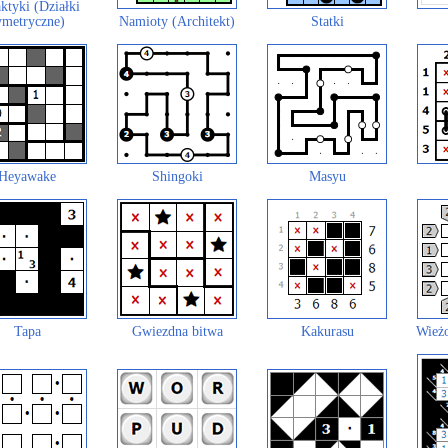
ktyki (Działki
ymetryczne)
Namioty (Architekt)
Statki
Heyawake
Shingoki
Masyu
Tapa
Gwiezdna bitwa
Kakurasu
Wieżo