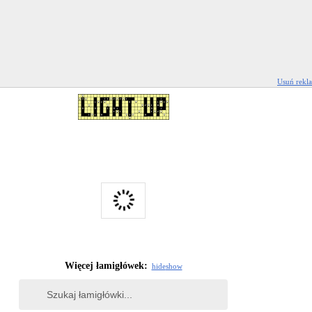
Usuń rekl
Więcej łamigłówek:
hide
show