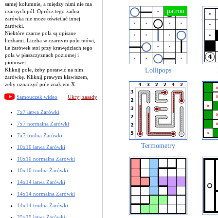
samej kolumnie, a między nimi nie ma
czarnych pól. Oprócz tego żadna
żarówka nie może oświetlać innej
żarówki.
Niektóre czarne pola są opisane
liczbami. Liczba w czarnym polu mówi,
ile żarówek stoi przy krawędziach tego
pola w płaszczyznach poziomej i
pionowej.
Lollipops
Kliknij pole, żeby postawić na nim
żarówkę. Kliknij prawym klawiszem,
żeby oznaczyć pole znakiem X.
Samouczek wideo
Ukryj zasady
7x7 łatwa Żarówki
7x7 normalna Żarówki
7x7 trudna Żarówki
Termometry
10x10 łatwa Żarówki
10x10 normalna Żarówki
10x10 trudna Żarówki
14x14 łatwa Żarówki
14x14 normalna Żarówki
14x14 trudna Żarówki
25x25 łatwa Żarówki