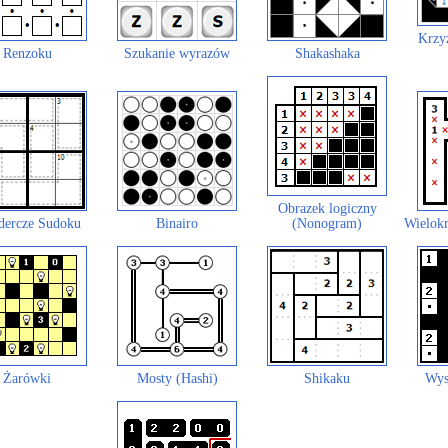
Krzy
Renzoku
Szukanie wyrazów
Shakashaka
Obrazek logiczny
dercze Sudoku
Binairo
(Nonogram)
Wielokr
Żarówki
Mosty (Hashi)
Shikaku
Wys