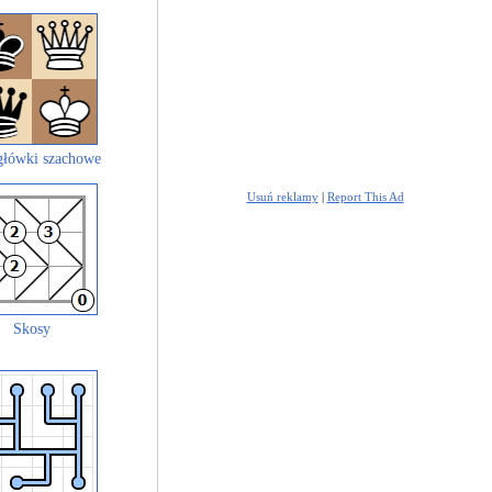
łówki szachowe
Usuń reklamy
|
Report This Ad
Skosy