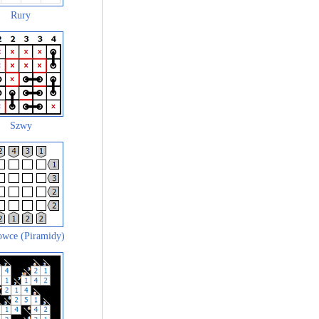
Rury
Szwy
wce (Piramidy)