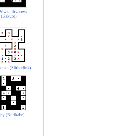
żówka liczbowa
(Kakuro)
opka (Slitherlink)
py (Nurikabe)