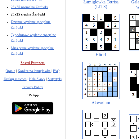
Łamigłowka Tetrisa
Gala
(LITS)
s
25x25 normalna Żarówki
25x25 trudna Żarówki
Dzienne wydanie specjalnie
Żarówki
Tygodniowe wydanie specjalne
Żarówki
Miesięczne wydanie specjalne
Żarówki
Hitori
Zostań Patronem
Opinia
|
Konkretna łamigłówka
|
FAQ
Drukuj masowo
|
Hala Sławy
|
Statystyki
Privacy Policy
iOS App
Akwarium