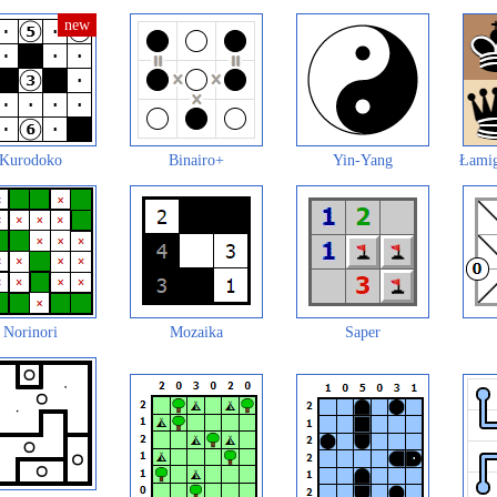
Kurodoko
Binairo+
Yin-Yang
Łamig
Norinori
Mozaika
Saper